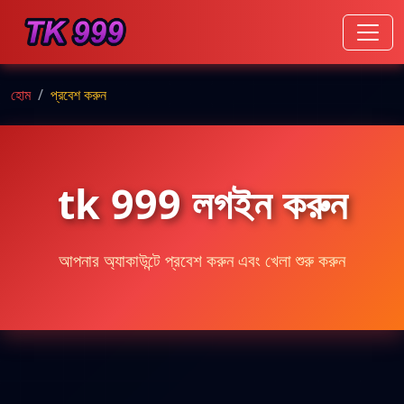
হোম
প্রবেশ করুন
tk 999 লগইন করুন
আপনার অ্যাকাউন্টে প্রবেশ করুন এবং খেলা শুরু করুন