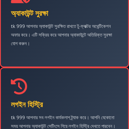
অ্যাকাউন্ট সুরক্ষা
tk 999 আপনার অ্যাকাউন্ট সুরক্ষিত রাখতে টু-ফ্যাক্টর অথেন্টিকেশন
অফার করে। এটি সক্রিয় করে আপনার অ্যাকাউন্টে অতিরিক্ত সুরক্ষা
যোগ করুন।
লগইন হিস্ট্রি
tk 999 আপনার সব লগইন কার্যকলাপ ট্র্যাক করে। আপনি যেকোনো
সময় আপনার অ্যাকাউন্ট সেটিংসে গিয়ে লগইন হিস্ট্রি দেখতে পারবেন।