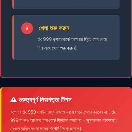
খেলা শুরু করুন
৫
tk 999 ড্যাশবোর্ডে আপনার প্রিয় গেম বেছে
নিন এবং খেলা শুরু করুন!
গুরুত্বপূর্ণ নিরাপত্তা টিপস
আপনার tk 999 লগইন তথ্য কখনও কারো সাথে শেয়ার করবেন না। tk
999 কখনও আপনার পাসওয়ার্ড জিজ্ঞাসা করবে না। সন্দেহজনক কার্যকলাপ
দেখলে অবিলম্বে আমাদের সাপোর্ট টিমকে জানান।