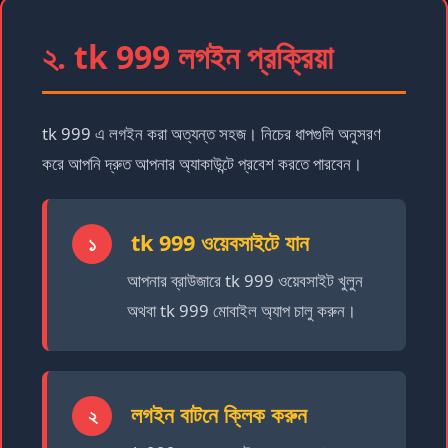
২. tk 999 লগইন প্রক্রিয়া
tk 999 এ লগইন করা অত্যন্ত সহজ। নিচের ধাপগুলি অনুসরণ
করে আপনি দ্রুত আপনার অ্যাকাউন্টে প্রবেশ করতে পারবেন।
tk 999 ওয়েবসাইটে যান
১
আপনার ব্রাউজারে tk 999 ওয়েবসাইট খুলুন
অথবা tk 999 মোবাইল অ্যাপ চালু করুন।
লগইন বাটনে ক্লিক করুন
২