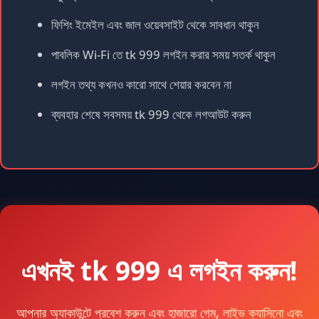
ফিশিং ইমেইল এবং জাল ওয়েবসাইট থেকে সাবধান থাকুন
পাবলিক Wi-Fi তে tk 999 লগইন করার সময় সতর্ক থাকুন
লগইন তথ্য কখনও কারো সাথে শেয়ার করবেন না
ব্যবহার শেষে সবসময় tk 999 থেকে লগআউট করুন
এখনই tk 999 এ লগইন করুন!
আপনার অ্যাকাউন্টে প্রবেশ করুন এবং হাজারো গেম, লাইভ ক্যাসিনো এবং