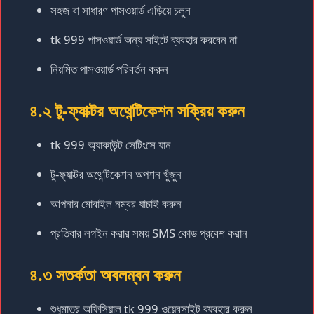
সহজ বা সাধারণ পাসওয়ার্ড এড়িয়ে চলুন
tk 999 পাসওয়ার্ড অন্য সাইটে ব্যবহার করবেন না
নিয়মিত পাসওয়ার্ড পরিবর্তন করুন
৪.২ টু-ফ্যাক্টর অথেন্টিকেশন সক্রিয় করুন
tk 999 অ্যাকাউন্ট সেটিংসে যান
টু-ফ্যাক্টর অথেন্টিকেশন অপশন খুঁজুন
আপনার মোবাইল নম্বর যাচাই করুন
প্রতিবার লগইন করার সময় SMS কোড প্রবেশ করান
৪.৩ সতর্কতা অবলম্বন করুন
শুধুমাত্র অফিসিয়াল tk 999 ওয়েবসাইট ব্যবহার করুন