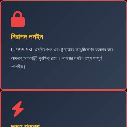
নিরাপদ লগইন
tk 999 SSL এনক্রিপশন এবং টু-ফ্যাক্টর অথেন্টিকেশন ব্যবহার করে
আপনার অ্যাকাউন্ট সুরক্ষিত রাখে। আপনার লগইন তথ্য সম্পূর্ণ
গোপনীয়।
দ্রুত প্রবেশ