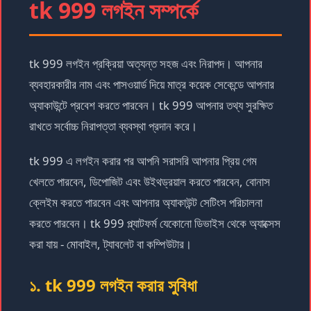
tk 999 লগইন সম্পর্কে
tk 999 লগইন প্রক্রিয়া অত্যন্ত সহজ এবং নিরাপদ। আপনার
ব্যবহারকারীর নাম এবং পাসওয়ার্ড দিয়ে মাত্র কয়েক সেকেন্ডে আপনার
অ্যাকাউন্টে প্রবেশ করতে পারবেন। tk 999 আপনার তথ্য সুরক্ষিত
রাখতে সর্বোচ্চ নিরাপত্তা ব্যবস্থা প্রদান করে।
tk 999 এ লগইন করার পর আপনি সরাসরি আপনার প্রিয় গেম
খেলতে পারবেন, ডিপোজিট এবং উইথড্রয়াল করতে পারবেন, বোনাস
ক্লেইম করতে পারবেন এবং আপনার অ্যাকাউন্ট সেটিংস পরিচালনা
করতে পারবেন। tk 999 প্ল্যাটফর্ম যেকোনো ডিভাইস থেকে অ্যাক্সেস
করা যায় - মোবাইল, ট্যাবলেট বা কম্পিউটার।
১. tk 999 লগইন করার সুবিধা