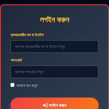
লগইন করুন
ব্যবহারকারীর নাম বা ইমেইল
পাসওয়ার্ড
আমাকে মনে রাখুন
লগইন করুন