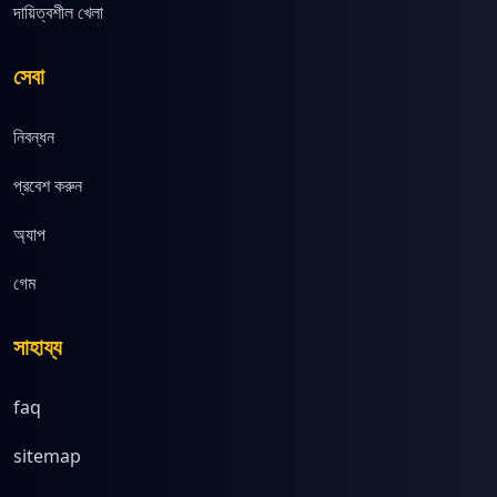
দায়িত্বশীল খেলা
সেবা
নিবন্ধন
প্রবেশ করুন
অ্যাপ
গেম
সাহায্য
faq
sitemap